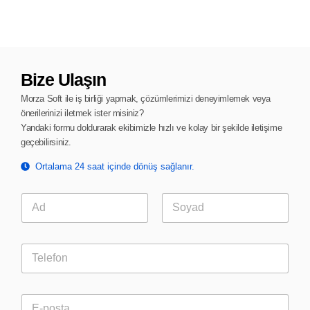
Bize Ulaşın
Morza Soft ile iş birliği yapmak, çözümlerimizi deneyimlemek veya
önerilerinizi iletmek ister misiniz?
Yandaki formu doldurarak ekibimizle hızlı ve kolay bir şekilde iletişime
geçebilirsiniz.
Ortalama 24 saat içinde dönüş sağlanır.
A
d
ı
Ad
Soyad
S
T
o
e
y
l
a
e
d
E
f
ı